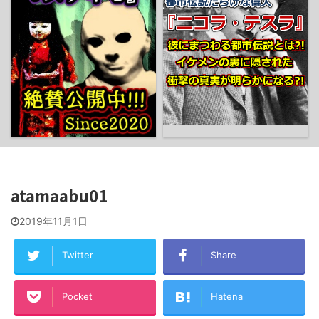
atamaabu01
2019年11月1日
Twitter
Share
Pocket
Hatena