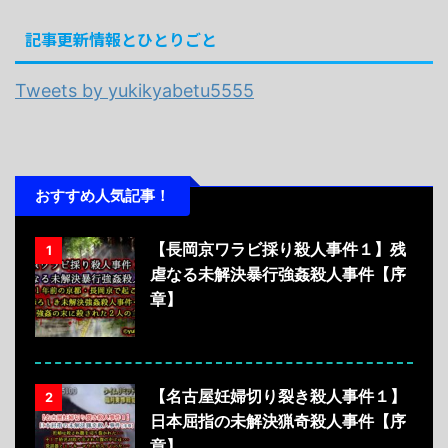
記事更新情報とひとりごと
Tweets by yukikyabetu5555
おすすめ人気記事！
【長岡京ワラビ採り殺人事件１】残
1
虐なる未解決暴行強姦殺人事件【序
章】
【名古屋妊婦切り裂き殺人事件１】
2
日本屈指の未解決猟奇殺人事件【序
章】