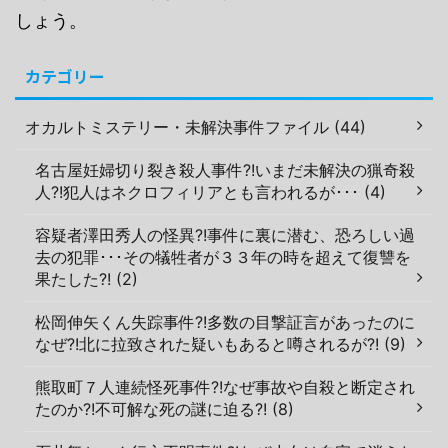
しょう。
カテゴリー
オカルトミステリー・未解決事件ファイル (44)
名古屋妊婦切り裂き殺人事件?!いまだ未解決の猟奇殺
人?!犯人はネクロフィリアとも言われるが･･･ (4)
容疑者澤田秀人の怪異?!事件に裏に潜む、恐ろしい過
去の犯罪･･･その犠牲者が３３年の時を超えて復讐を
果たした?! (2)
松岡伸矢くん失踪事件?!多数の目撃証言があったのに
なぜ?!北に拉致された疑いもあると噂されるが?! (9)
熊取町７人連続怪死事件?!なぜ事故や自殺と断定され
たのか?!不可解な死の謎に迫る?! (8)