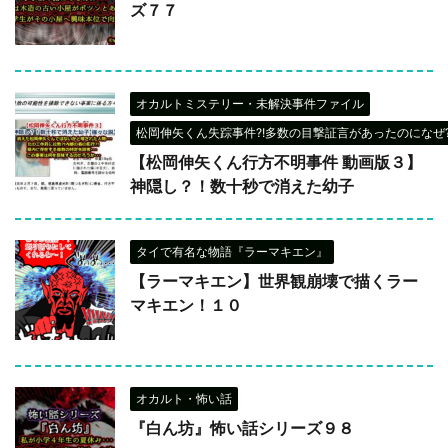
ズ７７
オカルトミステリー・未解決事件ファイル
松岡伸矢くん失踪事件?!多数の目撃証言があったのになぜ?
【松岡伸矢くん行方不明事件 動画版３】
神隠し？！数十秒で消えた幼子
タイで有名な物語『ラーマキエン』
【ラーマキエン】世界観崩壊で描くラー
マキエン！１０
オカルト・怖い話
『白ん坊』怖い話シリーズ９８