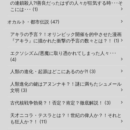
の連鎖殺人?!善良だったはずの人々が狂気する時･･･そ
こには･･･ (1)
オカルト・都市伝説 (47)
アキラの予言？！オリンピック開催を的中させた漫画
『アキラ』に描かれた衝撃の予言の数々とは？！ (1)
エクソシズム/悪魔に取り憑かれてしまった人々･･･
(4)
人類の進化・起源はどこにあるのか?! (3)
人類進化の鍵はアヌンナキ？！謎に満ちたシュメール
文明 (3)
古代核戦争勃発？！否定？肯定？徹底解説！ (3)
天才ニコラ・テスラとは？！世紀の偉人か？！それと
も狂人か？！ (11)