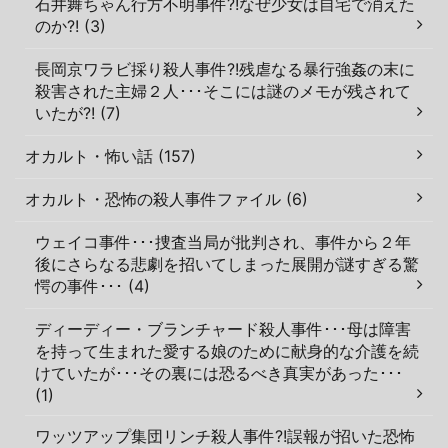
石井舞ちゃん行方不明事件?!なぜ少女は自宅で消えた
のか?! (3)
長岡京ワラビ採り殺人事件?!残虐なる暴行強姦の末に
殺害された主婦２人･･･そこには謎のメモが残されて
いたが?! (7)
オカルト・怖い話 (157)
オカルト・恐怖の殺人事件ファイル (6)
ウェイコ事件･･･捜査当局が批判され、事件から２年
後にさらなる悲劇を招いてしまった展開が謎すぎる驚
愕の事件･･･ (4)
ディーディー・ブランチャード殺人事件･･･母は障害
を持って生まれた愛する娘のために献身的な介護を続
けていたが･･･その裏には恐るべき真実があった･･･
(1)
ワッツアップ集団リンチ殺人事件?!誤報が招いた恐怖