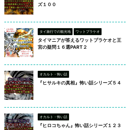
ズ１００
タイ旅行での観光地
ワットプラケオ
タイマニアが答えるワットプラケオと王
宮の疑問１６選PART２
オカルト・怖い話
『ヒサルキの真相』怖い話シリーズ５４
オカルト・怖い話
『ヒロコちゃん』怖い話シリーズ１２３