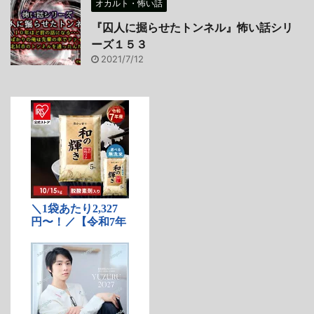
オカルト・怖い話
『囚人に掘らせたトンネル』怖い話シリ
ーズ１５３
2021/7/12