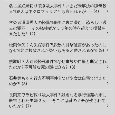
名古屋妊婦切り裂き殺人事件?!いまだ未解決の猟奇殺
人?!犯人はネクロフィリアとも言われるが･･･ (4)
容疑者澤田秀人の怪異?!事件に裏に潜む、恐ろしい過
去の犯罪･･･その犠牲者が３３年の時を超えて復讐を
果たした?! (2)
松岡伸矢くん失踪事件?!多数の目撃証言があったのに
なぜ?!北に拉致された疑いもあると噂されるが?! (9)
熊取町７人連続怪死事件?!なぜ事故や自殺と断定され
たのか?!不可解な死の謎に迫る?! (8)
石井舞ちゃん行方不明事件?!なぜ少女は自宅で消えた
のか?! (3)
長岡京ワラビ採り殺人事件?!残虐なる暴行強姦の末に
殺害された主婦２人･･･そこには謎のメモが残されて
いたが?! (7)