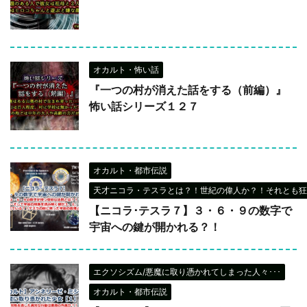
オカルト・怖い話
『一つの村が消えた話をする（前編）』
怖い話シリーズ１２７
オカルト・都市伝説
天才ニコラ・テスラとは？！世紀の偉人か？！それとも狂
【ニコラ･テスラ７】３・６・９の数字で
宇宙への鍵が開かれる？！
エクソシズム/悪魔に取り憑かれてしまった人々･･･
オカルト・都市伝説