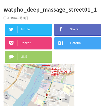
watpho_deep_massage_street01_1
2019年9月9日
Twitter
Share
Pocket
Hatena
LINE