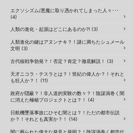
エクソシズム/悪魔に取り憑かれてしまった人々･･･
(4)
人類の進化・起源はどこにあるのか?! (3)
人類進化の鍵はアヌンナキ？！謎に満ちたシュメール
文明 (3)
古代核戦争勃発？！否定？肯定？徹底解説！ (3)
天才ニコラ・テスラとは？！世紀の偉人か？！それと
も狂人か？！ (11)
政府が隠蔽？！非人道的実験の数々？！陰謀渦巻く闇
に消えた極秘プロジェクトとは？！ (4)
日航機墜落事故にひそむ闇とは？！ただの都市伝説
か？！それとも真実か？！ (14)
闇に葬られた偉大な発見と発明？！陰謀渦巻く都市伝