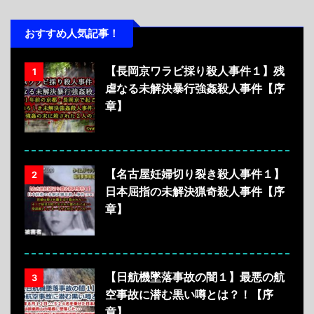
おすすめ人気記事！
【長岡京ワラビ採り殺人事件１】残
1
虐なる未解決暴行強姦殺人事件【序
章】
【名古屋妊婦切り裂き殺人事件１】
2
日本屈指の未解決猟奇殺人事件【序
章】
【日航機墜落事故の闇１】最悪の航
3
空事故に潜む黒い噂とは？！【序
章】