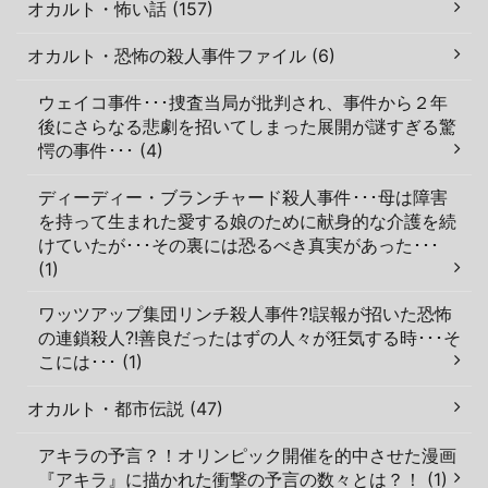
オカルト・怖い話 (157)
オカルト・恐怖の殺人事件ファイル (6)
ウェイコ事件･･･捜査当局が批判され、事件から２年
後にさらなる悲劇を招いてしまった展開が謎すぎる驚
愕の事件･･･ (4)
ディーディー・ブランチャード殺人事件･･･母は障害
を持って生まれた愛する娘のために献身的な介護を続
けていたが･･･その裏には恐るべき真実があった･･･
(1)
ワッツアップ集団リンチ殺人事件?!誤報が招いた恐怖
の連鎖殺人?!善良だったはずの人々が狂気する時･･･そ
こには･･･ (1)
オカルト・都市伝説 (47)
アキラの予言？！オリンピック開催を的中させた漫画
『アキラ』に描かれた衝撃の予言の数々とは？！ (1)