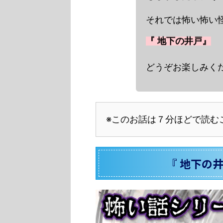
それでは怖い怖い怪
『 地下の井戸』
どうぞお楽しみくだ
※このお話は７分ほどで読む
『 地下の