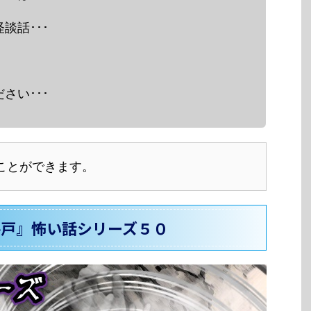
談話･･･
さい･･･
ことができます。
井戸』怖い話シリーズ５０