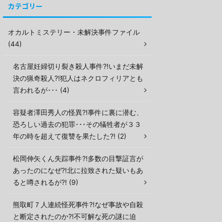
カテゴリー
オカルトミステリー・未解決事件ファイル
(44)
名古屋妊婦切り裂き殺人事件?!いまだ未解
決の猟奇殺人?!犯人はネクロフィリアとも
言われるが･･･ (4)
容疑者澤田秀人の怪異?!事件に裏に潜む、
恐ろしい過去の犯罪･･･その犠牲者が３３
年の時を超えて復讐を果たした?! (2)
松岡伸矢くん失踪事件?!多数の目撃証言が
あったのになぜ?!北に拉致された疑いもあ
ると噂されるが?! (9)
熊取町７人連続怪死事件?!なぜ事故や自殺
と断定されたのか?!不可解な死の謎に迫