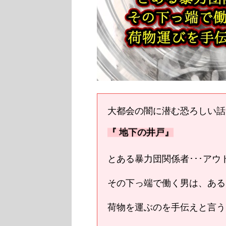
大都会の闇に潜む恐ろしい話･
『 地下の井戸』
とある暴力団関係者･･･アウト
その下っ端で働く男は、ある
荷物を運ぶのを手伝えと言う･