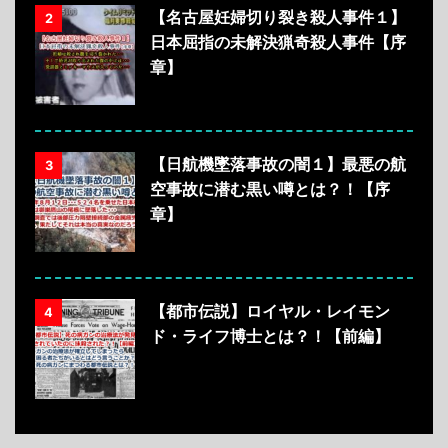
【名古屋妊婦切り裂き殺人事件１】
2
日本屈指の未解決猟奇殺人事件【序
章】
【日航機墜落事故の闇１】最悪の航
3
空事故に潜む黒い噂とは？！【序
章】
【都市伝説】ロイヤル・レイモン
4
ド・ライフ博士とは？！【前編】