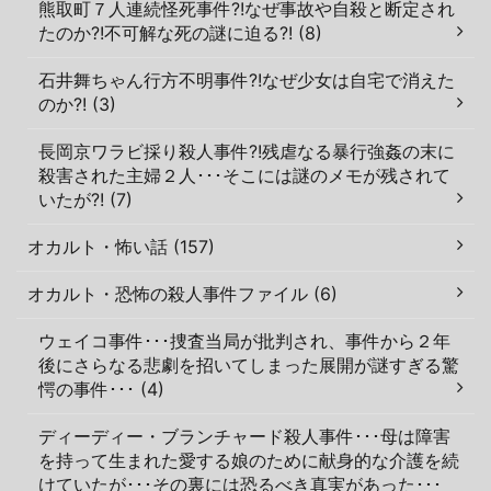
熊取町７人連続怪死事件?!なぜ事故や自殺と断定され
たのか?!不可解な死の謎に迫る?! (8)
石井舞ちゃん行方不明事件?!なぜ少女は自宅で消えた
のか?! (3)
長岡京ワラビ採り殺人事件?!残虐なる暴行強姦の末に
殺害された主婦２人･･･そこには謎のメモが残されて
いたが?! (7)
オカルト・怖い話 (157)
オカルト・恐怖の殺人事件ファイル (6)
ウェイコ事件･･･捜査当局が批判され、事件から２年
後にさらなる悲劇を招いてしまった展開が謎すぎる驚
愕の事件･･･ (4)
ディーディー・ブランチャード殺人事件･･･母は障害
を持って生まれた愛する娘のために献身的な介護を続
けていたが･･･その裏には恐るべき真実があった･･･