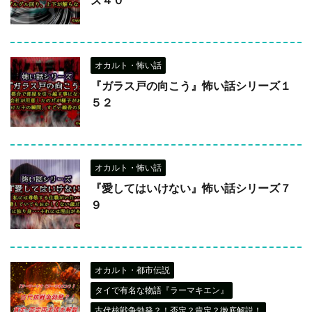
オカルト・怖い話
『ガラス戸の向こう』怖い話シリーズ１
５２
オカルト・怖い話
『愛してはいけない』怖い話シリーズ７
９
オカルト・都市伝説
タイで有名な物語『ラーマキエン』
古代核戦争勃発？！否定？肯定？徹底解説！