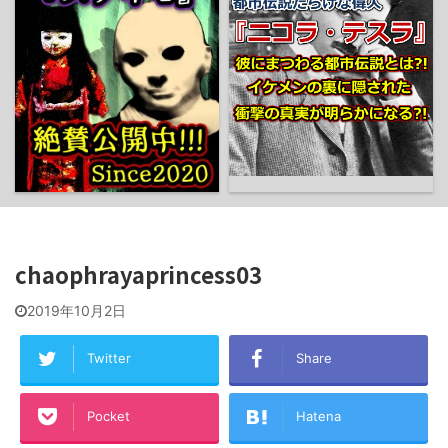
chaophrayaprincess03
2019年10月2日
Twitter
Share
Pocket
Hatena