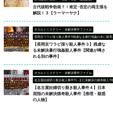
古代核戦争勃発？！肯定･否定の両主張を
解説！３【ラーマーヤナ】
オカルトミステリー・未解決事件ファイル
長岡京ワラビ採り殺人事件?!残虐なる暴行強姦の末に殺害さ
【長岡京ワラビ採り殺人事件３】残虐な
る未解決暴行強姦殺人事件【関連が噂さ
れる別の事件】
オカルトミステリー・未解決事件ファイル
名古屋妊婦切り裂き殺人事件?!いまだ未解決の猟奇殺人?!
【名古屋妊婦切り裂き殺人事件４】日本
屈指の未解決猟奇殺人事件【推理・疑惑
の人物】