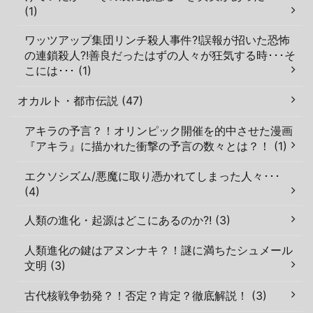
(1)
ワッツアップ集団リンチ殺人事件?!誤報が招いた恐怖
の連鎖殺人?!善良だったはずの人々が狂気する時･･･そ
こには･･･ (1)
オカルト・都市伝説 (47)
アキラの予言？！オリンピック開催を的中させた漫画
『アキラ』に描かれた衝撃の予言の数々とは？！ (1)
エクソシズム/悪魔に取り憑かれてしまった人々･･･
(4)
人類の進化・起源はどこにあるのか?! (3)
人類進化の鍵はアヌンナキ？！謎に満ちたシュメール
文明 (3)
古代核戦争勃発？！否定？肯定？徹底解説！ (3)