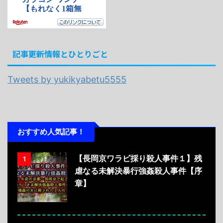
記事更新情報とひとりごと
Tweets by yukikyabetu5555
おすすめ人気記事！
【長岡京ワラビ採り殺人事件１】残
1
虐なる未解決暴行強姦殺人事件【序
章】