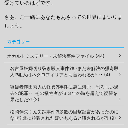
受けているはずです。
さあ、ご一緒にあなたもあさっての世界にまいりま
しょう。
カテゴリー
オカルトミステリー・未解決事件ファイル (44)
名古屋妊婦切り裂き殺人事件?!いまだ未解決の猟奇殺
人?!犯人はネクロフィリアとも言われるが･･･ (4)
容疑者澤田秀人の怪異?!事件に裏に潜む、恐ろしい過
去の犯罪･･･その犠牲者が３３年の時を超えて復讐を
果たした?! (2)
松岡伸矢くん失踪事件?!多数の目撃証言があったのに
なぜ?!北に拉致された疑いもあると噂されるが?! (9)