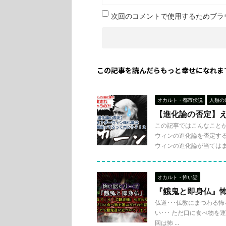
次回のコメントで使用するためブラ
この記事を読んだらもっと幸せになれま
オカルト・都市伝説
人類の
【進化論の否定】
この記事ではこんなこと
ウィンの進化論を否定す
ウィンの進化論が当てはま .
オカルト・怖い話
『餓鬼と即身仏』
仏道･･･仏教にまつわる
い･･･ ただ口に食べ物を
回は怖 ...