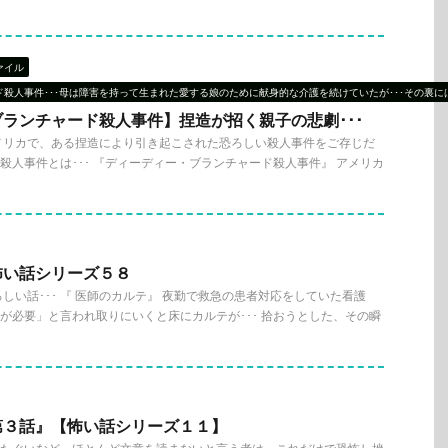
ァイル
殺人事件･･･母は障害を持って生まれた愛する娘のために献身的な介護を続けていたが･･･その裏には
ランチャード殺人事件】捏造が招く親子の悲劇･･･
メリカで、ある捏造により引き起こされた恐ろしい殺人事件をご存じだ
き殺人事件とは･･･ 『ディーディー・ブランチャード殺人事件』 アメリカ
怖い話シリーズ５８
しい話･･･ 『 医師のカルテ』 夜勤で救急の患者対応をしていた看護
ルテが必要」と言われ取りにいくと床にカルテが･･･ 拾おうとした、その瞬
第３話』【怖い話シリーズ１１】