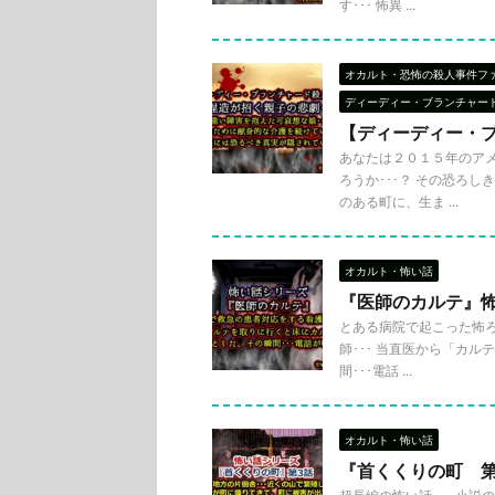
す･･･ 怖異 ...
オカルト・恐怖の殺人事件フ
ディーディー・ブランチャード
【ディーディー・ブ
あなたは２０１５年のア
ろうか･･･？ その恐ろし
のある町に、生ま ...
オカルト・怖い話
『医師のカルテ』
とある病院で起こった怖ろ
師･･･ 当直医から「カ
間･･･電話 ...
オカルト・怖い話
『首くくりの町 