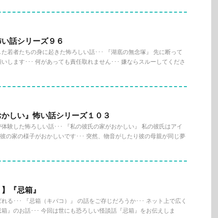
怖い話シリーズ９６
た若者たちの身に起きた怖ろしい話･･･ 『湖底の無念塚』 先に断って
いします･･･ 何があっても責任取れません･･･ 嫌ならスルーしてくださ
おかしい』怖い話シリーズ１０３
体験した怖ろしい話･･･ 『私の彼氏の家がおかしい』 私の彼氏はアイ
近、彼の家の様子がおかしいです･･･ 突然、物音がしたり彼の母親が同じ夢
１】『忌箱』
る･･･ 『忌箱（キバコ）』 の話をご存じだろうか･･･ ネット上で広く
箱』のお話･･･ 今回は世にも恐ろしい怪談話『忌箱』をお伝えしま