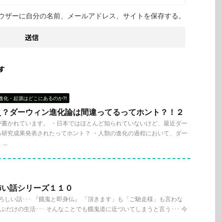
ウザーに自分の名前、メールアドレス、サイトを保存する。
す
進化・起源はどこにあるのか?!
え？ダーウィン進化論は間違ってるってホント？！２
が書かれています。 ・日本ではほとんど知られていないけど、最近ダー
る研究成果発表されたってホント？ ・人類の進化の過程において、ダー
..
怖い話シリーズ１１０
怖ろしい話･･･ 『餓鬼と即身仏』 「頂きます」も「ご馳走様」も言わな
運ぶだけの生活･･･ そんなことでも餓鬼道に近づいてしまうと言う･･･ 今