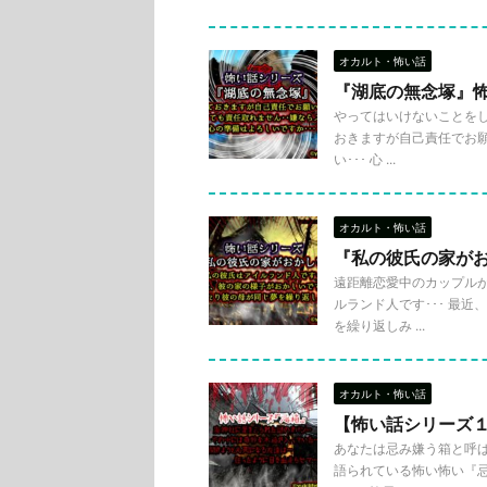
オカルト・怖い話
『湖底の無念塚』
やってはいけないことをし
おきますが自己責任でお願
い･･･ 心 ...
オカルト・怖い話
『私の彼氏の家が
遠距離恋愛中のカップルが
ルランド人です･･･ 最
を繰り返しみ ...
オカルト・怖い話
【怖い話シリーズ
あなたは忌み嫌う箱と呼ばれ
語られている怖い怖い『忌