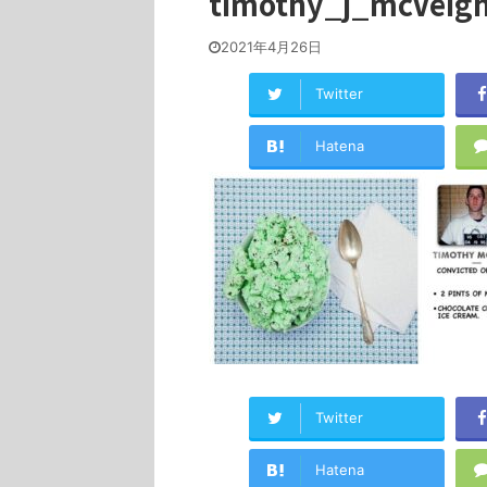
timothy_j_mcVeig
2021年4月26日
Twitter
Hatena
Twitter
Hatena