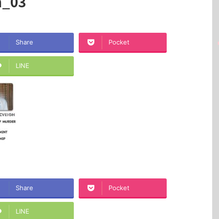
h_03
Share
Pocket
LINE
Share
Pocket
LINE