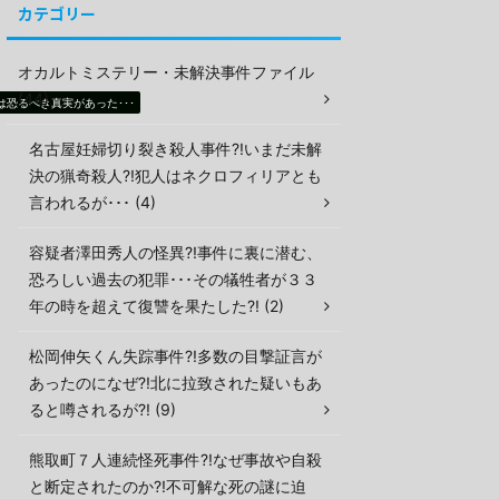
カテゴリー
オカルトミステリー・未解決事件ファイル
(44)
恐るべき真実があった･･･
名古屋妊婦切り裂き殺人事件?!いまだ未解
決の猟奇殺人?!犯人はネクロフィリアとも
言われるが･･･ (4)
容疑者澤田秀人の怪異?!事件に裏に潜む、
恐ろしい過去の犯罪･･･その犠牲者が３３
年の時を超えて復讐を果たした?! (2)
松岡伸矢くん失踪事件?!多数の目撃証言が
あったのになぜ?!北に拉致された疑いもあ
ると噂されるが?! (9)
熊取町７人連続怪死事件?!なぜ事故や自殺
と断定されたのか?!不可解な死の謎に迫