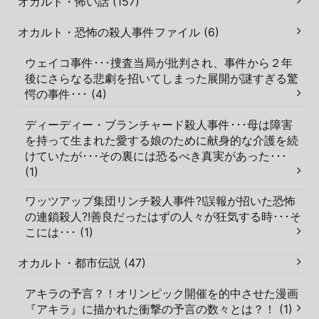
オカルト・怖い話 (157)
オカルト・恐怖の殺人事件ファイル (6)
ウェイコ事件･･･捜査当局が批判され、事件から２年
後にさらなる悲劇を招いてしまった展開が謎すぎる驚
愕の事件･･･ (4)
ディーディー・ブランチャード殺人事件･･･母は障害
を持って生まれた愛する娘のために献身的な介護を続
けていたが･･･その裏には恐るべき真実があった･･･
(1)
ワッツアップ集団リンチ殺人事件?!誤報が招いた恐怖
の連鎖殺人?!善良だったはずの人々が狂気する時･･･そ
こには･･･ (1)
オカルト・都市伝説 (47)
アキラの予言？！オリンピック開催を的中させた漫画
『アキラ』に描かれた衝撃の予言の数々とは？！ (1)