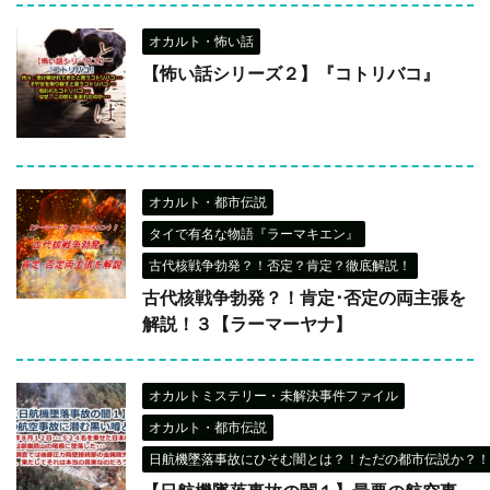
オカルト・怖い話
【怖い話シリーズ２】『コトリバコ』
オカルト・都市伝説
タイで有名な物語『ラーマキエン』
古代核戦争勃発？！否定？肯定？徹底解説！
古代核戦争勃発？！肯定･否定の両主張を
解説！３【ラーマーヤナ】
オカルトミステリー・未解決事件ファイル
オカルト・都市伝説
日航機墜落事故にひそむ闇とは？！ただの都市伝説か？！