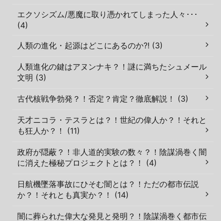
エクソシズム/悪魔に取り憑かれてしまった人々･･･
(4)
人類の進化・起源はどこにあるのか?! (3)
人類進化の鍵はアヌンナキ？！謎に満ちたシュメール
文明 (3)
古代核戦争勃発？！否定？肯定？徹底解説！ (3)
天才ニコラ・テスラとは？！世紀の偉人か？！それと
も狂人か？！ (11)
政府が隠蔽？！非人道的実験の数々？！陰謀渦巻く闇
に消えた極秘プロジェクトとは？！ (4)
日航機墜落事故にひそむ闇とは？！ただの都市伝説
か？！それとも真実か？！ (14)
闇に葬られた偉大な発見と発明？！陰謀渦巻く都市伝