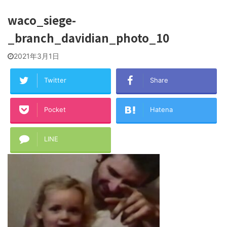
waco_siege-
_branch_davidian_photo_10
2021年3月1日
Twitter
Share
Pocket
Hatena
LINE