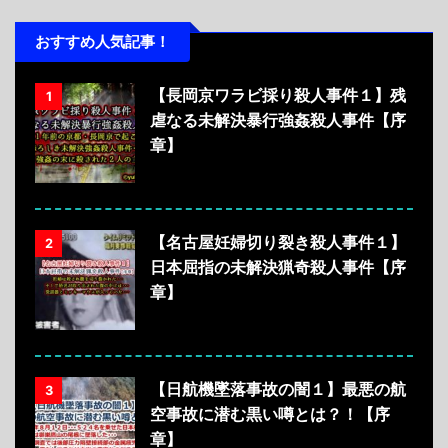
おすすめ人気記事！
【長岡京ワラビ採り殺人事件１】残
1
虐なる未解決暴行強姦殺人事件【序
章】
【名古屋妊婦切り裂き殺人事件１】
2
日本屈指の未解決猟奇殺人事件【序
章】
【日航機墜落事故の闇１】最悪の航
3
空事故に潜む黒い噂とは？！【序
章】