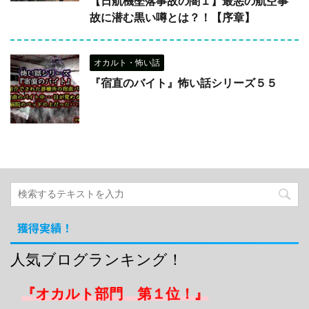
【日航機墜落事故の闇１】最悪の航空事
故に潜む黒い噂とは？！【序章】
オカルト・怖い話
『宿直のバイト』怖い話シリーズ５５
獲得実績！
人気ブログランキング！
『オカルト部門 第１位！』