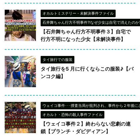
オカルトミステリー・未解決事件ファイル
石井舞ちゃん行方不明事件?!なぜ少女は自宅で消えたのか?
【石井舞ちゃん行方不明事件３】自宅で
行方不明になった少女【未解決事件】
タイ旅行での服装
タイ旅行を5 月に行くならこの服装♪【バ
ンコク編】
ウェイコ事件･･･捜査当局が批判され、事件から２年後に
オカルト・恐怖の殺人事件ファイル
【ウェイコ事件２】終わらない悲劇の連
鎖【ブランチ・ダビディアン】