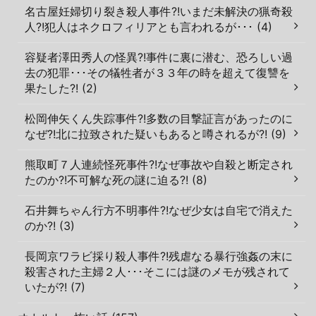
名古屋妊婦切り裂き殺人事件?!いまだ未解決の猟奇殺
人?!犯人はネクロフィリアとも言われるが･･･ (4)
容疑者澤田秀人の怪異?!事件に裏に潜む、恐ろしい過
去の犯罪･･･その犠牲者が３３年の時を超えて復讐を
果たした?! (2)
松岡伸矢くん失踪事件?!多数の目撃証言があったのに
なぜ?!北に拉致された疑いもあると噂されるが?! (9)
熊取町７人連続怪死事件?!なぜ事故や自殺と断定され
たのか?!不可解な死の謎に迫る?! (8)
石井舞ちゃん行方不明事件?!なぜ少女は自宅で消えた
のか?! (3)
長岡京ワラビ採り殺人事件?!残虐なる暴行強姦の末に
殺害された主婦２人･･･そこには謎のメモが残されて
いたが?! (7)