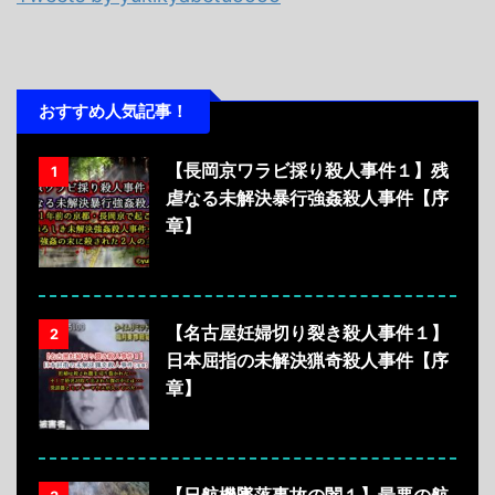
おすすめ人気記事！
【長岡京ワラビ採り殺人事件１】残
1
虐なる未解決暴行強姦殺人事件【序
章】
【名古屋妊婦切り裂き殺人事件１】
2
日本屈指の未解決猟奇殺人事件【序
章】
【日航機墜落事故の闇１】最悪の航