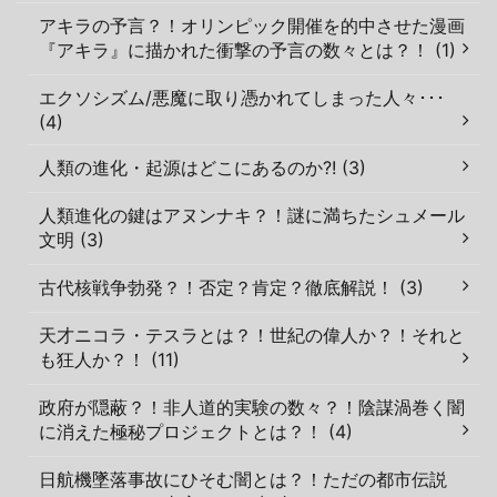
アキラの予言？！オリンピック開催を的中させた漫画
『アキラ』に描かれた衝撃の予言の数々とは？！ (1)
エクソシズム/悪魔に取り憑かれてしまった人々･･･
(4)
人類の進化・起源はどこにあるのか?! (3)
人類進化の鍵はアヌンナキ？！謎に満ちたシュメール
文明 (3)
古代核戦争勃発？！否定？肯定？徹底解説！ (3)
天才ニコラ・テスラとは？！世紀の偉人か？！それと
も狂人か？！ (11)
政府が隠蔽？！非人道的実験の数々？！陰謀渦巻く闇
に消えた極秘プロジェクトとは？！ (4)
日航機墜落事故にひそむ闇とは？！ただの都市伝説