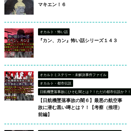
マキエン！６
オカルト・怖い話
『カン、カン』怖い話シリーズ１４３
オカルトミステリー・未解決事件ファイル
オカルト・都市伝説
日航機墜落事故にひそむ闇とは？！ただの都市伝説か？！
【日航機墜落事故の闇６】最悪の航空事
故に潜む黒い噂とは？！【考察（推理）
前編】