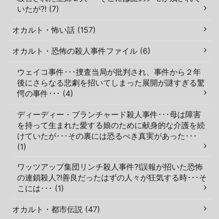
いたが?! (7)
オカルト・怖い話 (157)
オカルト・恐怖の殺人事件ファイル (6)
ウェイコ事件･･･捜査当局が批判され、事件から２年
後にさらなる悲劇を招いてしまった展開が謎すぎる驚
愕の事件･･･ (4)
ディーディー・ブランチャード殺人事件･･･母は障害
を持って生まれた愛する娘のために献身的な介護を続
けていたが･･･その裏には恐るべき真実があった･･･
(1)
ワッツアップ集団リンチ殺人事件?!誤報が招いた恐怖
の連鎖殺人?!善良だったはずの人々が狂気する時･･･そ
こには･･･ (1)
オカルト・都市伝説 (47)