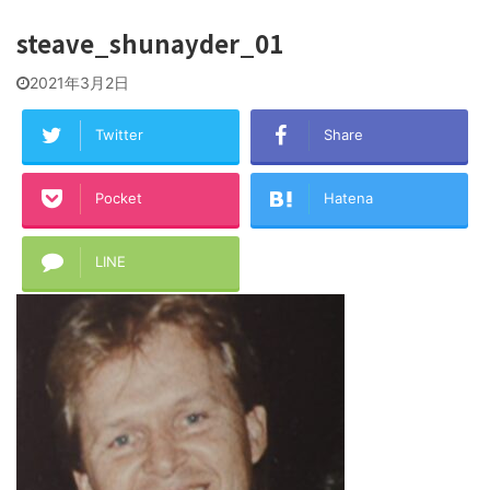
steave_shunayder_01
2021年3月2日
Twitter
Share
Pocket
Hatena
LINE