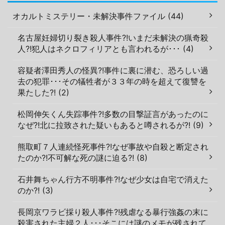
オカルトミステリー・未解決事件ファイル (44)
名古屋妊婦切り裂き殺人事件?!いまだ未解決の猟奇殺
人?!犯人はネクロフィリアとも言われるが･･･ (4)
容疑者澤田秀人の怪異?!事件に裏に潜む、恐ろしい過
去の犯罪･･･その犠牲者が３３年の時を超えて復讐を
果たした?! (2)
松岡伸矢くん失踪事件?!多数の目撃証言があったのに
なぜ?!北に拉致された疑いもあると噂されるが?! (9)
熊取町７人連続怪死事件?!なぜ事故や自殺と断定され
たのか?!不可解な死の謎に迫る?! (8)
石井舞ちゃん行方不明事件?!なぜ少女は自宅で消えた
のか?! (3)
長岡京ワラビ採り殺人事件?!残虐なる暴行強姦の末に
殺害された主婦２人･･･そこには謎のメモが残されて