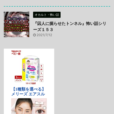
オカルト・怖い話
『囚人に掘らせたトンネル』怖い話シリ
ーズ１５３
2021/7/12