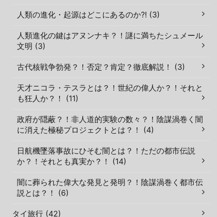
人類の進化・起源はどこにあるのか?! (3)
人類進化の鍵はアヌンナキ？！謎に満ちたシュメール
文明 (3)
古代核戦争勃発？！否定？肯定？徹底解説！ (3)
天才ニコラ・テスラとは？！世紀の偉人か？！それと
も狂人か？！ (11)
政府が隠蔽？！非人道的実験の数々？！陰謀渦巻く闇
に消えた極秘プロジェクトとは？！ (4)
日航機墜落事故にひそむ闇とは？！ただの都市伝説
か？！それとも真実か？！ (14)
闇に葬られた偉大な発見と発明？！陰謀渦巻く都市伝
説とは？！ (6)
タイ旅行 (42)