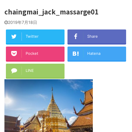
chaingmai_jack_massarge01
2019年7月18日
Twitter
Share
Pocket
Hatena
LINE