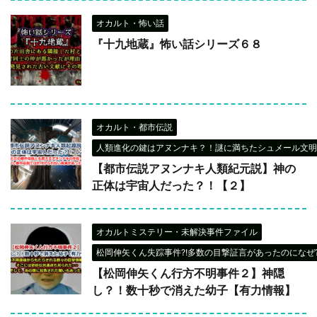
オカルト・怖い話
『十九地蔵』怖い話シリーズ６８
オカルト・都市伝説
人類進化の鍵はアヌンナキ？！謎に満ちたシュメール文明
【都市伝説アヌンナキ人類紀元説】神の
正体は宇宙人だった？！【２】
オカルトミステリー・未解決事件ファイル
松岡伸矢くん失踪事件?!多数の目撃証言があったのになぜ?
【松岡伸矢くん行方不明事件２】神隠
し？！数十秒で消えた幼子【有力情報】