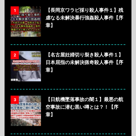
【長岡京ワラビ採り殺人事件１】残
1
虐なる未解決暴行強姦殺人事件【序
章】
【名古屋妊婦切り裂き殺人事件１】
2
日本屈指の未解決猟奇殺人事件【序
章】
【日航機墜落事故の闇１】最悪の航
3
空事故に潜む黒い噂とは？！【序
章】