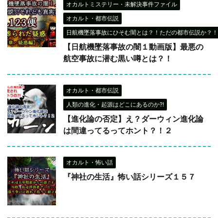
オカルトミステリー・未解決事件ファイル
オカルト・都市伝説
日航機墜落事故にひそむ闇とは？！ただの都市伝説か？！
【日航機墜落事故の闇１動画版】最悪の
航空事故に潜む黒い噂とは？！
オカルト・都市伝説
人類の進化・起源はどこにあるのか?!
【進化論の否定】え？ダーウィン進化論
は間違ってるってホント？！２
オカルト・怖い話
『神社の生活』怖い話シリーズ１５７