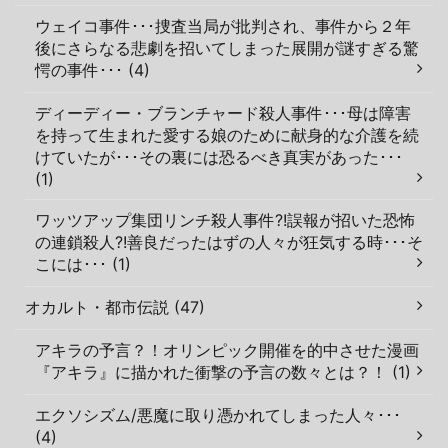
ウェイコ事件･･･捜査当局が批判され、事件から２年
後にさらなる悲劇を招いてしまった展開が謎すぎる驚
愕の事件･･･ (4)
ディーディー・ブランチャード殺人事件･･･母は障害
を持って生まれた愛する娘のために献身的な介護を続
けていたが･･･その裏には恐るべき真実があった･･･
(1)
ワッツアップ集団リンチ殺人事件?!誤報が招いた恐怖
の連鎖殺人?!善良だったはずの人々が狂気する時･･･そ
こには･･･ (1)
オカルト・都市伝説 (47)
アキラの予言？！オリンピック開催を的中させた漫画
『アキラ』に描かれた衝撃の予言の数々とは？！ (1)
エクソシズム/悪魔に取り憑かれてしまった人々･･･
(4)