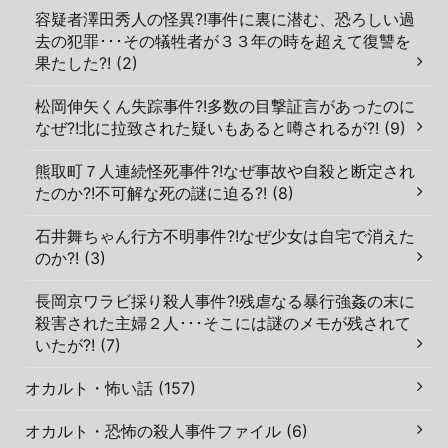
容疑者澤田秀人の怪異?!事件に裏に潜む、恐ろしい過
去の犯罪･･･その犠牲者が３３年の時を超えて復讐を
果たした?! (2)
松岡伸矢くん失踪事件?!多数の目撃証言があったのに
なぜ?!北に拉致された疑いもあると噂されるが?! (9)
熊取町７人連続怪死事件?!なぜ事故や自殺と断定され
たのか?!不可解な死の謎に迫る?! (8)
石井舞ちゃん行方不明事件?!なぜ少女は自宅で消えた
のか?! (3)
長岡京ワラビ採り殺人事件?!残虐なる暴行強姦の末に
殺害された主婦２人･･･そこには謎のメモが残されて
いたが?! (7)
オカルト・怖い話 (157)
オカルト・恐怖の殺人事件ファイル (6)