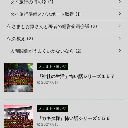
タイ旅行の持ち物 (1)
タイ旅行準備／パスポート取得 (1)
仏さまとお猿さんと著者の経営企画会議 (2)
仏の教え (2)
人間関係がうまくいかないなら (2)
オカルト・怖い話
『神社の生活』怖い話シリーズ１５７
2021/7/17
オカルト・怖い話
『カキタ様』怖い話シリーズ１５６
2021/7/15