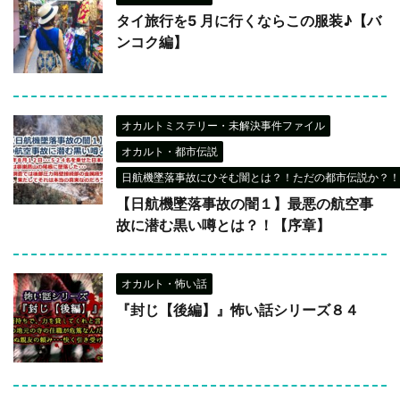
タイ旅行を5 月に行くならこの服装♪【バ
ンコク編】
オカルトミステリー・未解決事件ファイル
オカルト・都市伝説
日航機墜落事故にひそむ闇とは？！ただの都市伝説か？！
【日航機墜落事故の闇１】最悪の航空事
故に潜む黒い噂とは？！【序章】
オカルト・怖い話
『封じ【後編】』怖い話シリーズ８４