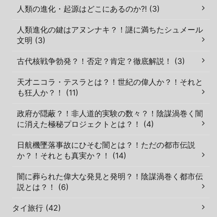
人類の進化・起源はどこにあるのか?! (3)
人類進化の鍵はアヌンナキ？！謎に満ちたシュメール
文明 (3)
古代核戦争勃発？！否定？肯定？徹底解説！ (3)
天才ニコラ・テスラとは？！世紀の偉人か？！それと
も狂人か？！ (11)
政府が隠蔽？！非人道的実験の数々？！陰謀渦巻く闇
に消えた極秘プロジェクトとは？！ (4)
日航機墜落事故にひそむ闇とは？！ただの都市伝説
か？！それとも真実か？！ (14)
闇に葬られた偉大な発見と発明？！陰謀渦巻く都市伝
説とは？！ (6)
タイ旅行 (42)