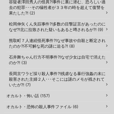
容疑者澤田秀人の怪異?!事件に裏に潜む、恐ろしい過
去の犯罪･･･その犠牲者が３３年の時を超えて復讐を
果たした?! (2)
松岡伸矢くん失踪事件?!多数の目撃証言があったのに
なぜ?!北に拉致された疑いもあると噂されるが?! (9)
熊取町７人連続怪死事件?!なぜ事故や自殺と断定され
たのか?!不可解な死の謎に迫る?! (8)
石井舞ちゃん行方不明事件?!なぜ少女は自宅で消えた
のか?! (3)
長岡京ワラビ採り殺人事件?!残虐なる暴行強姦の末に
殺害された主婦２人･･･そこには謎のメモが残されて
いたが?! (7)
オカルト・怖い話 (157)
オカルト・恐怖の殺人事件ファイル (6)