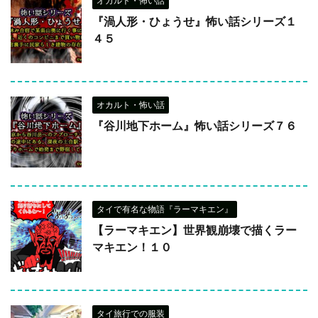
オカルト・怖い話
『渦人形・ひょうせ』怖い話シリーズ１
４５
オカルト・怖い話
『谷川地下ホーム』怖い話シリーズ７６
タイで有名な物語『ラーマキエン』
【ラーマキエン】世界観崩壊で描くラー
マキエン！１０
タイ旅行での服装