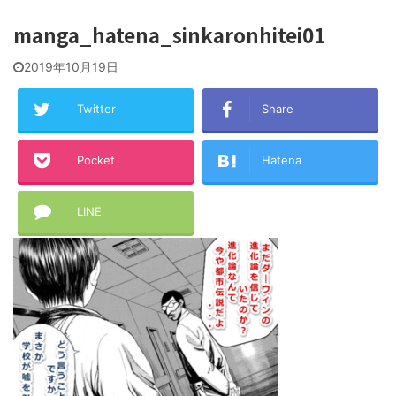
manga_hatena_sinkaronhitei01
2019年10月19日
Twitter
Share
Pocket
Hatena
LINE