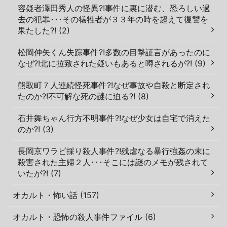
容疑者澤田秀人の怪異?!事件に裏に潜む、恐ろしい過
去の犯罪･･･その犠牲者が３３年の時を超えて復讐を
果たした?! (2)
松岡伸矢くん失踪事件?!多数の目撃証言があったのに
なぜ?!北に拉致された疑いもあると噂されるが?! (9)
熊取町７人連続怪死事件?!なぜ事故や自殺と断定され
たのか?!不可解な死の謎に迫る?! (8)
石井舞ちゃん行方不明事件?!なぜ少女は自宅で消えた
のか?! (3)
長岡京ワラビ採り殺人事件?!残虐なる暴行強姦の末に
殺害された主婦２人･･･そこには謎のメモが残されて
いたが?! (7)
オカルト・怖い話 (157)
オカルト・恐怖の殺人事件ファイル (6)