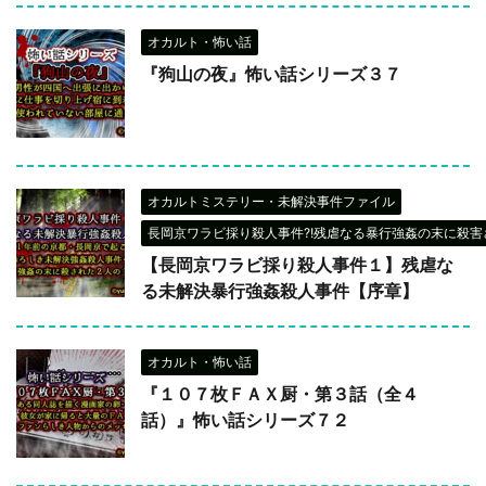
オカルト・怖い話
『狗山の夜』怖い話シリーズ３７
オカルトミステリー・未解決事件ファイル
長岡京ワラビ採り殺人事件?!残虐なる暴行強姦の末に殺害さ
【長岡京ワラビ採り殺人事件１】残虐な
る未解決暴行強姦殺人事件【序章】
オカルト・怖い話
『１０７枚ＦＡＸ厨・第３話（全４
話）』怖い話シリーズ７２