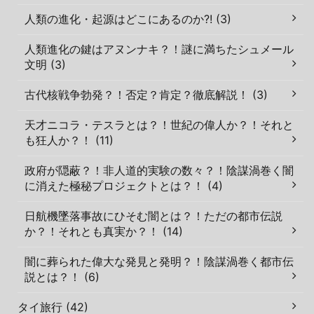
人類の進化・起源はどこにあるのか?! (3)
人類進化の鍵はアヌンナキ？！謎に満ちたシュメール
文明 (3)
古代核戦争勃発？！否定？肯定？徹底解説！ (3)
天才ニコラ・テスラとは？！世紀の偉人か？！それと
も狂人か？！ (11)
政府が隠蔽？！非人道的実験の数々？！陰謀渦巻く闇
に消えた極秘プロジェクトとは？！ (4)
日航機墜落事故にひそむ闇とは？！ただの都市伝説
か？！それとも真実か？！ (14)
闇に葬られた偉大な発見と発明？！陰謀渦巻く都市伝
説とは？！ (6)
タイ旅行 (42)