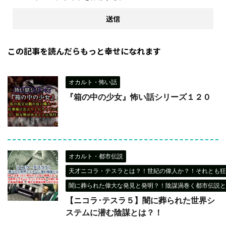
この記事を読んだらもっと幸せになれます
オカルト・怖い話
『箱の中の少女』怖い話シリーズ１２０
オカルト・都市伝説
天才ニコラ・テスラとは？！世紀の偉人か？！それとも狂
闇に葬られた偉大な発見と発明？！陰謀渦巻く都市伝説と
【ニコラ･テスラ５】闇に葬られた世界シ
ステムに潜む陰謀とは？！