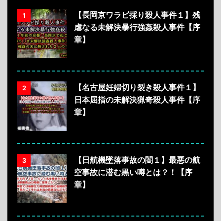
【長岡京ワラビ採り殺人事件１】残
1
虐なる未解決暴行強姦殺人事件【序
章】
【名古屋妊婦切り裂き殺人事件１】
2
日本屈指の未解決猟奇殺人事件【序
章】
【日航機墜落事故の闇１】最悪の航
3
空事故に潜む黒い噂とは？！【序
章】