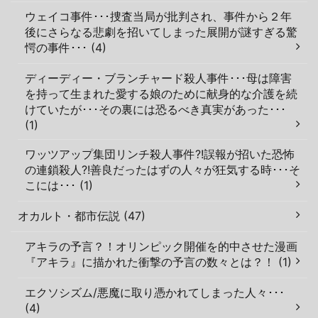
ウェイコ事件･･･捜査当局が批判され、事件から２年
後にさらなる悲劇を招いてしまった展開が謎すぎる驚
愕の事件･･･ (4)
ディーディー・ブランチャード殺人事件･･･母は障害
を持って生まれた愛する娘のために献身的な介護を続
けていたが･･･その裏には恐るべき真実があった･･･
(1)
ワッツアップ集団リンチ殺人事件?!誤報が招いた恐怖
の連鎖殺人?!善良だったはずの人々が狂気する時･･･そ
こには･･･ (1)
オカルト・都市伝説 (47)
アキラの予言？！オリンピック開催を的中させた漫画
『アキラ』に描かれた衝撃の予言の数々とは？！ (1)
エクソシズム/悪魔に取り憑かれてしまった人々･･･
(4)