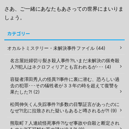
さあ、ご一緒にあなたもあさっての世界にまいりま
しょう。
カテゴリー
オカルトミステリー・未解決事件ファイル (44)
名古屋妊婦切り裂き殺人事件?!いまだ未解決の猟奇殺
人?!犯人はネクロフィリアとも言われるが･･･ (4)
容疑者澤田秀人の怪異?!事件に裏に潜む、恐ろしい過
去の犯罪･･･その犠牲者が３３年の時を超えて復讐を
果たした?! (2)
松岡伸矢くん失踪事件?!多数の目撃証言があったのに
なぜ?!北に拉致された疑いもあると噂されるが?! (9)
熊取町７人連続怪死事件?!なぜ事故や自殺と断定され