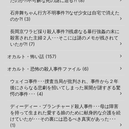
たのか?!不可解な死の謎に迫る?! (8)
石井舞ちゃん行方不明事件?!なぜ少女は自宅で消えた
のか?! (3)
長岡京ワラビ採り殺人事件?!残虐なる暴行強姦の末に
殺害された主婦２人･･･そこには謎のメモが残されて
いたが?! (7)
オカルト・怖い話 (157)
オカルト・恐怖の殺人事件ファイル (6)
ウェイコ事件･･･捜査当局が批判され、事件から２年
後にさらなる悲劇を招いてしまった展開が謎すぎる驚
愕の事件･･･ (4)
ディーディー・ブランチャード殺人事件･･･母は障害
を持って生まれた愛する娘のために献身的な介護を続
けていたが･･･その裏には恐るべき真実があった･･･
(1)