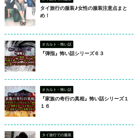
タイ旅行の服装♪女性の服装注意点まと
め！
オカルト・怖い話
『弾指』怖い話シリーズ６３
オカルト・怖い話
『家族の奇行の真相』怖い話シリーズ１
１６
タイ旅行での服装