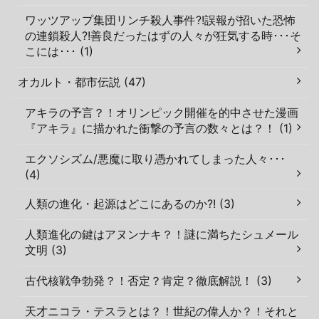
ワッツアップ集団リンチ殺人事件?!誤報が招いた恐怖
の連鎖殺人?!善良だったはずの人々が狂気する時･･･そ
こには･･･ (1)
オカルト・都市伝説 (47)
アキラの予言？！オリンピック開催を的中させた漫画
『アキラ』に描かれた衝撃の予言の数々とは？！ (1)
エクソシズム/悪魔に取り憑かれてしまった人々･･･
(4)
人類の進化・起源はどこにあるのか?! (3)
人類進化の鍵はアヌンナキ？！謎に満ちたシュメール
文明 (3)
古代核戦争勃発？！否定？肯定？徹底解説！ (3)
天才ニコラ・テスラとは？！世紀の偉人か？！それと