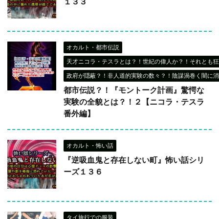
１３３
オカルト・都市伝説
天才ニコラ・テスラとは？！世紀の偉人か？！それとも狂
政府が隠蔽？！非人道的実験の数々？！陰謀渦巻く闇に消
都市伝説？！『モントーク計画』驚愕な
実験の全貌とは？！２【ニコラ・テスラ
番外編】
オカルト・怖い話
『逆吸血鬼と存在しない町』怖い話シリ
ーズ１３６
タイ旅行での服装