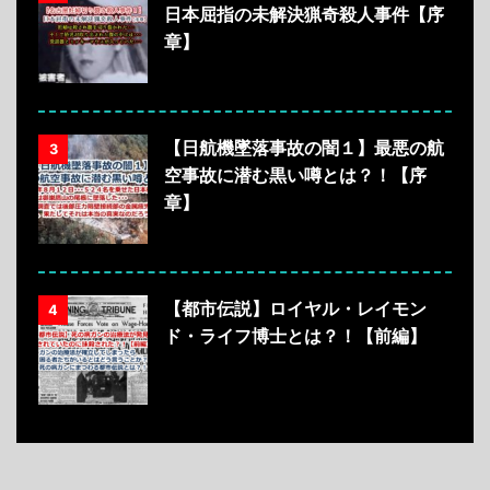
日本屈指の未解決猟奇殺人事件【序
章】
【日航機墜落事故の闇１】最悪の航
3
空事故に潜む黒い噂とは？！【序
章】
【都市伝説】ロイヤル・レイモン
4
ド・ライフ博士とは？！【前編】