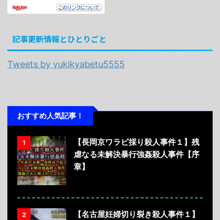
記事更新情報とひとりごと
Tweets by yukikyabetu5555
おすすめ人気記事！
【長岡京ワラビ採り殺人事件１】残
1
虐なる未解決暴行強姦殺人事件【序
章】
【名古屋妊婦切り裂き殺人事件１】
2