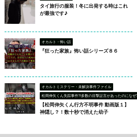
タイ旅行の服装！冬に出発する時はこれ
が最強です♪
オカルト・怖い話
『狂った家族』怖い話シリーズ８６
オカルトミステリー・未解決事件ファイル
松岡伸矢くん失踪事件?!多数の目撃証言があったのになぜ?
【松岡伸矢くん行方不明事件 動画版１】
神隠し？！数十秒で消えた幼子