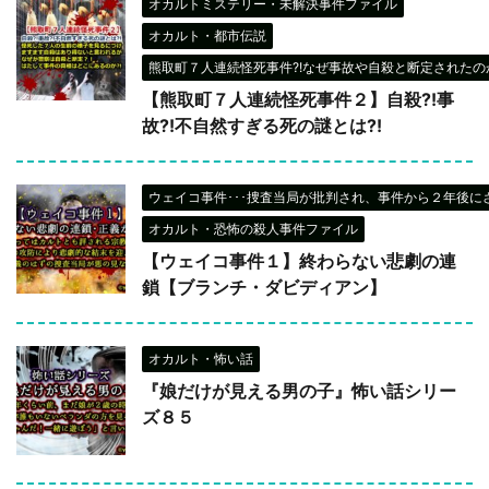
オカルトミステリー・未解決事件ファイル
オカルト・都市伝説
熊取町７人連続怪死事件?!なぜ事故や自殺と断定されたのか
【熊取町７人連続怪死事件２】自殺?!事
故?!不自然すぎる死の謎とは?!
ウェイコ事件･･･捜査当局が批判され、事件から２年後に
オカルト・恐怖の殺人事件ファイル
【ウェイコ事件１】終わらない悲劇の連
鎖【ブランチ・ダビディアン】
オカルト・怖い話
『娘だけが見える男の子』怖い話シリー
ズ８５