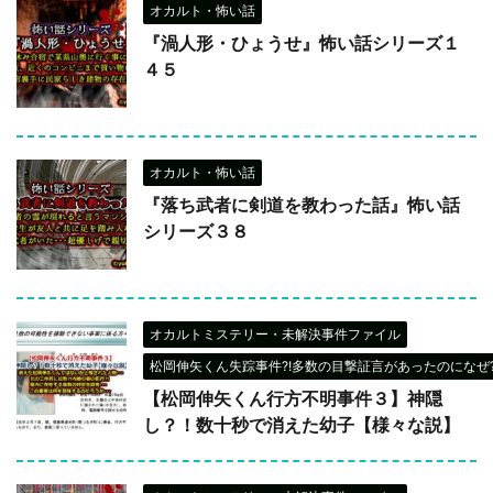
オカルト・怖い話
『渦人形・ひょうせ』怖い話シリーズ１
４５
オカルト・怖い話
『落ち武者に剣道を教わった話』怖い話
シリーズ３８
オカルトミステリー・未解決事件ファイル
松岡伸矢くん失踪事件?!多数の目撃証言があったのになぜ?
【松岡伸矢くん行方不明事件３】神隠
し？！数十秒で消えた幼子【様々な説】