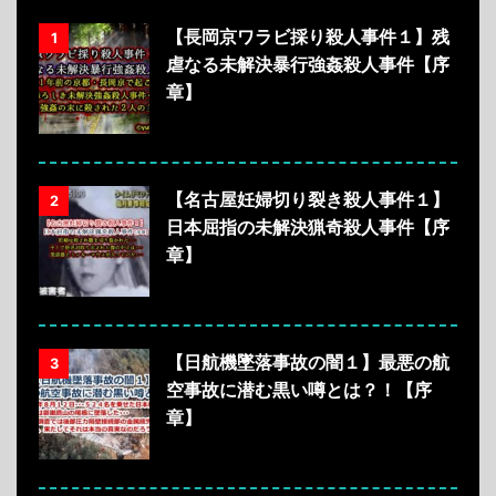
【長岡京ワラビ採り殺人事件１】残
1
虐なる未解決暴行強姦殺人事件【序
章】
【名古屋妊婦切り裂き殺人事件１】
2
日本屈指の未解決猟奇殺人事件【序
章】
【日航機墜落事故の闇１】最悪の航
3
空事故に潜む黒い噂とは？！【序
章】