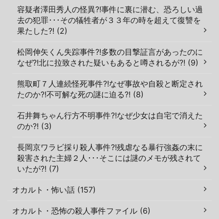
容疑者澤田秀人の怪異?!事件に裏に潜む、恐ろしい過
去の犯罪･･･その犠牲者が３３年の時を超えて復讐を
果たした?! (2)
松岡伸矢くん失踪事件?!多数の目撃証言があったのに
なぜ?!北に拉致された疑いもあると噂されるが?! (9)
熊取町７人連続怪死事件?!なぜ事故や自殺と断定され
たのか?!不可解な死の謎に迫る?! (8)
石井舞ちゃん行方不明事件?!なぜ少女は自宅で消えた
のか?! (3)
長岡京ワラビ採り殺人事件?!残虐なる暴行強姦の末に
殺害された主婦２人･･･そこには謎のメモが残されて
いたが?! (7)
オカルト・怖い話 (157)
オカルト・恐怖の殺人事件ファイル (6)