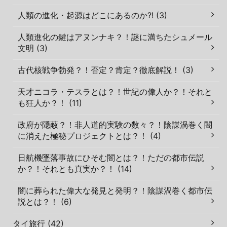
人類の進化・起源はどこにあるのか?! (3)
人類進化の鍵はアヌンナキ？！謎に満ちたシュメール
文明 (3)
古代核戦争勃発？！否定？肯定？徹底解説！ (3)
天才ニコラ・テスラとは？！世紀の偉人か？！それと
も狂人か？！ (11)
政府が隠蔽？！非人道的実験の数々？！陰謀渦巻く闇
に消えた極秘プロジェクトとは？！ (4)
日航機墜落事故にひそむ闇とは？！ただの都市伝説
か？！それとも真実か？！ (14)
闇に葬られた偉大な発見と発明？！陰謀渦巻く都市伝
説とは？！ (6)
タイ旅行 (42)