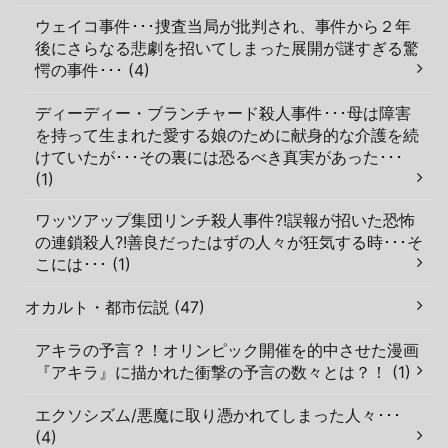
ウェイコ事件･･･捜査当局が批判され、事件から２年
後にさらなる悲劇を招いてしまった展開が謎すぎる驚
愕の事件･･･ (4)
ディーディー・ブランチャード殺人事件･･･母は障害
を持って生まれた愛する娘のために献身的な介護を続
けていたが･･･その裏には恐るべき真実があった･･･
(1)
ワッツアップ集団リンチ殺人事件?!誤報が招いた恐怖
の連鎖殺人?!善良だったはずの人々が狂気する時･･･そ
こには･･･ (1)
オカルト・都市伝説 (47)
アキラの予言？！オリンピック開催を的中させた漫画
『アキラ』に描かれた衝撃の予言の数々とは？！ (1)
エクソシズム/悪魔に取り憑かれてしまった人々･･･
(4)