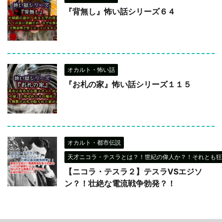
『背無し』怖い話シリーズ６４
オカルト・怖い話
『お札の家』怖い話シリーズ１１５
オカルト・都市伝説
天才ニコラ・テスラとは？！世紀の偉人か？！それとも狂
【ニコラ・テスラ２】テスラVSエジソ
ン？！壮絶な電流戦争勃発？！