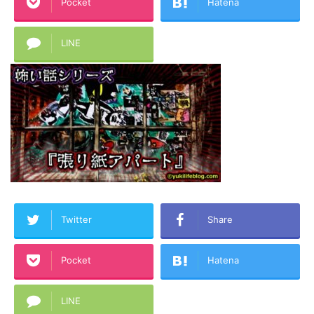
Pocket
Hatena
LINE
Twitter
Share
Pocket
Hatena
LINE