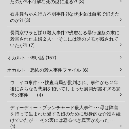
たのか?!不可解な死の謎に迫る?! (8)
石井舞ちゃん行方不明事件?!なぜ少女は自宅で消えた
のか?! (3)
長岡京ワラビ採り殺人事件?!残虐なる暴行強姦の末に
殺害された主婦２人･･･そこには謎のメモが残されて
いたが?! (7)
オカルト・怖い話 (157)
オカルト・恐怖の殺人事件ファイル (6)
ウェイコ事件･･･捜査当局が批判され、事件から２年
後にさらなる悲劇を招いてしまった展開が謎すぎる驚
愕の事件･･･ (4)
ディーディー・ブランチャード殺人事件･･･母は障害
を持って生まれた愛する娘のために献身的な介護を続
けていたが･･･その裏には恐るべき真実があった･･･
(1)