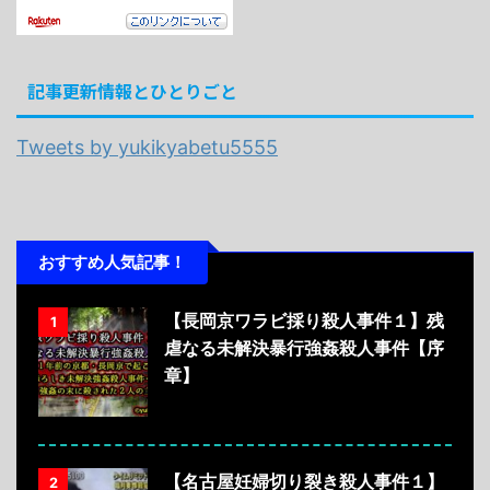
記事更新情報とひとりごと
Tweets by yukikyabetu5555
おすすめ人気記事！
【長岡京ワラビ採り殺人事件１】残
1
虐なる未解決暴行強姦殺人事件【序
章】
【名古屋妊婦切り裂き殺人事件１】
2