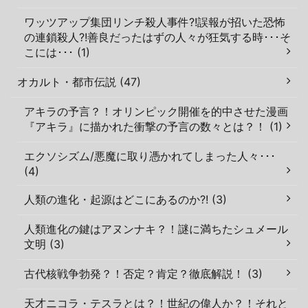
ワッツアップ集団リンチ殺人事件?!誤報が招いた恐怖
の連鎖殺人?!善良だったはずの人々が狂気する時･･･そ
こには･･･ (1)
オカルト・都市伝説 (47)
アキラの予言？！オリンピック開催を的中させた漫画
『アキラ』に描かれた衝撃の予言の数々とは？！ (1)
エクソシズム/悪魔に取り憑かれてしまった人々･･･
(4)
人類の進化・起源はどこにあるのか?! (3)
人類進化の鍵はアヌンナキ？！謎に満ちたシュメール
文明 (3)
古代核戦争勃発？！否定？肯定？徹底解説！ (3)
天才ニコラ・テスラとは？！世紀の偉人か？！それと