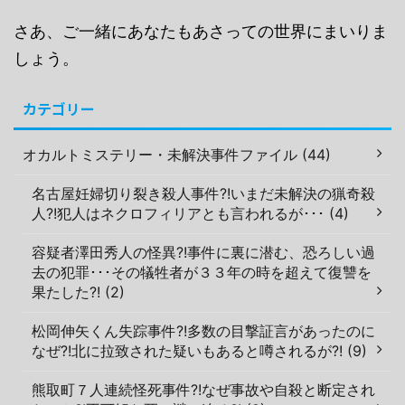
さあ、ご一緒にあなたもあさっての世界にまいりま
しょう。
カテゴリー
オカルトミステリー・未解決事件ファイル (44)
名古屋妊婦切り裂き殺人事件?!いまだ未解決の猟奇殺
人?!犯人はネクロフィリアとも言われるが･･･ (4)
容疑者澤田秀人の怪異?!事件に裏に潜む、恐ろしい過
去の犯罪･･･その犠牲者が３３年の時を超えて復讐を
果たした?! (2)
松岡伸矢くん失踪事件?!多数の目撃証言があったのに
なぜ?!北に拉致された疑いもあると噂されるが?! (9)
熊取町７人連続怪死事件?!なぜ事故や自殺と断定され