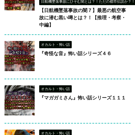
日航機墜落事故にひそむ闇とは？！ただの都市伝説か？！
【日航機墜落事故の闇７】最悪の航空事
故に潜む黒い噂とは？！【推理・考察・
中編】
オカルト・怖い話
『奇怪な音』怖い話シリーズ４６
オカルト・怖い話
『マガガミさん』怖い話シリーズ１１１
オカルト・怖い話