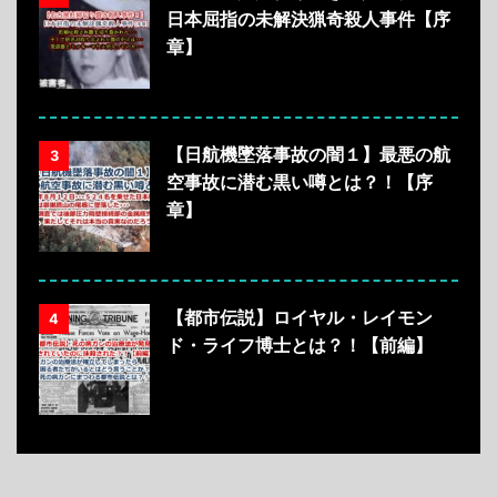
日本屈指の未解決猟奇殺人事件【序
章】
【日航機墜落事故の闇１】最悪の航
3
空事故に潜む黒い噂とは？！【序
章】
【都市伝説】ロイヤル・レイモン
4
ド・ライフ博士とは？！【前編】