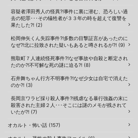
容疑者澤田秀人の怪異?!事件に裏に潜む、恐ろしい過
去の犯罪･･･その犠牲者が３３年の時を超えて復讐を
果たした?! (2)
松岡伸矢くん失踪事件?!多数の目撃証言があったのに
なぜ?!北に拉致された疑いもあると噂されるが?! (9)
熊取町７人連続怪死事件?!なぜ事故や自殺と断定され
たのか?!不可解な死の謎に迫る?! (8)
石井舞ちゃん行方不明事件?!なぜ少女は自宅で消えた
のか?! (3)
長岡京ワラビ採り殺人事件?!残虐なる暴行強姦の末に
殺害された主婦２人･･･そこには謎のメモが残されて
いたが?! (7)
オカルト・怖い話 (157)