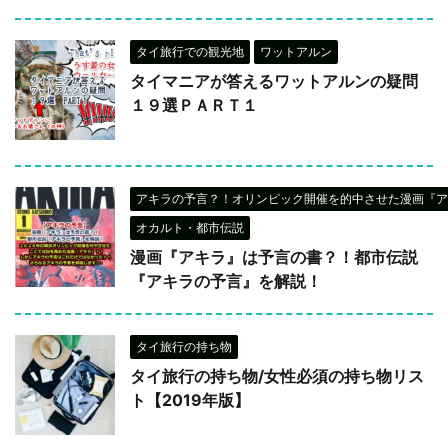
タイ旅行での観光地
ワットアルン
タイマニアが答えるワットアルンの疑問
１９選ＰＡＲＴ１
アキラの予言？！オリンピック開催を的中させた漫画『
オカルト・都市伝説
漫画『アキラ』は予言の書？！都市伝説
『アキラの予言』を解説！
タイ旅行の持ち物
タイ旅行の持ち物/女性必須の持ち物リス
ト【2019年版】