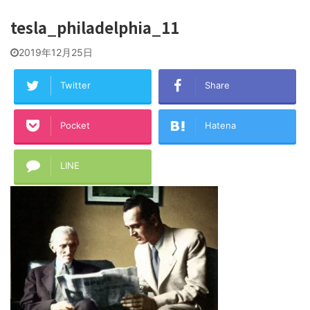
tesla_philadelphia_11
2019年12月25日
Twitter
Share
Pocket
Hatena
LINE