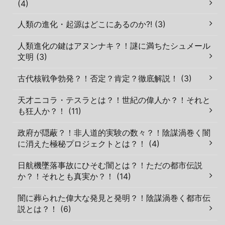
(4)
人類の進化・起源はどこにあるのか?! (3)
人類進化の鍵はアヌンナキ？！謎に満ちたシュメール
文明 (3)
古代核戦争勃発？！否定？肯定？徹底解説！ (3)
天才ニコラ・テスラとは？！世紀の偉人か？！それと
も狂人か？！ (11)
政府が隠蔽？！非人道的実験の数々？！陰謀渦巻く闇
に消えた極秘プロジェクトとは？！ (4)
日航機墜落事故にひそむ闇とは？！ただの都市伝説
か？！それとも真実か？！ (14)
闇に葬られた偉大な発見と発明？！陰謀渦巻く都市伝
説とは？！ (6)