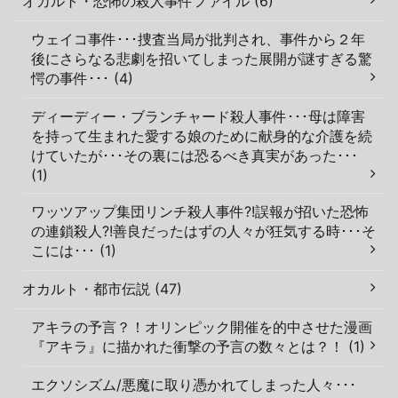
オカルト・恐怖の殺人事件ファイル (6)
ウェイコ事件･･･捜査当局が批判され、事件から２年
後にさらなる悲劇を招いてしまった展開が謎すぎる驚
愕の事件･･･ (4)
ディーディー・ブランチャード殺人事件･･･母は障害
を持って生まれた愛する娘のために献身的な介護を続
けていたが･･･その裏には恐るべき真実があった･･･
(1)
ワッツアップ集団リンチ殺人事件?!誤報が招いた恐怖
の連鎖殺人?!善良だったはずの人々が狂気する時･･･そ
こには･･･ (1)
オカルト・都市伝説 (47)
アキラの予言？！オリンピック開催を的中させた漫画
『アキラ』に描かれた衝撃の予言の数々とは？！ (1)
エクソシズム/悪魔に取り憑かれてしまった人々･･･