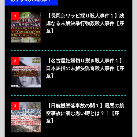
【長岡京ワラビ採り殺人事件１】残
1
虐なる未解決暴行強姦殺人事件【序
章】
【名古屋妊婦切り裂き殺人事件１】
2
日本屈指の未解決猟奇殺人事件【序
章】
【日航機墜落事故の闇１】最悪の航
3
空事故に潜む黒い噂とは？！【序
章】