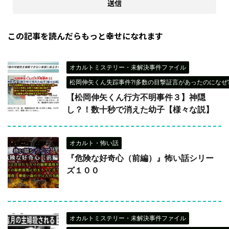
この記事を読んだらもっと幸せになれます
オカルトミステリー・未解決事件ファイル
松岡伸矢くん失踪事件?!多数の目撃証言があったのになぜ?
【松岡伸矢くん行方不明事件３】神隠
し？！数十秒で消えた幼子【様々な説】
オカルト・怖い話
『危険な好奇心（前編）』怖い話シリー
ズ１００
オカルトミステリー・未解決事件ファイル