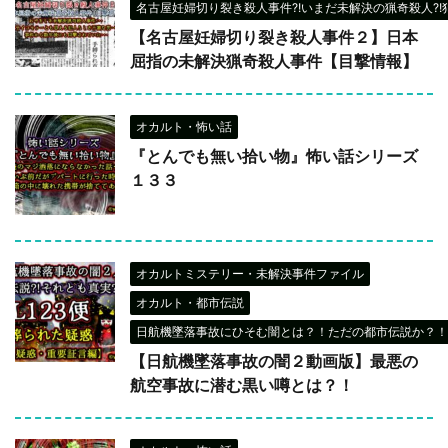
名古屋妊婦切り裂き殺人事件?!いまだ未解決の猟奇殺人?!
【名古屋妊婦切り裂き殺人事件２】日本
屈指の未解決猟奇殺人事件【目撃情報】
オカルト・怖い話
『とんでも無い拾い物』怖い話シリーズ
１３３
オカルトミステリー・未解決事件ファイル
オカルト・都市伝説
日航機墜落事故にひそむ闇とは？！ただの都市伝説か？！
【日航機墜落事故の闇２動画版】最悪の
航空事故に潜む黒い噂とは？！