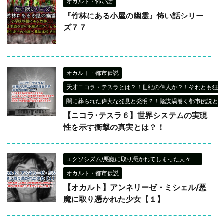
オカルト・怖い話
『竹林にある小屋の幽霊』怖い話シリー
ズ７７
オカルト・都市伝説
天才ニコラ・テスラとは？！世紀の偉人か？！それとも狂
闇に葬られた偉大な発見と発明？！陰謀渦巻く都市伝説と
【ニコラ･テスラ６】世界システムの実現
性を示す衝撃の真実とは？！
エクソシズム/悪魔に取り憑かれてしまった人々･･･
オカルト・都市伝説
【オカルト】アンネリーゼ・ミシェル/悪
魔に取り憑かれた少女【１】