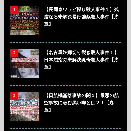
【長岡京ワラビ採り殺人事件１】残
1
虐なる未解決暴行強姦殺人事件【序
章】
【名古屋妊婦切り裂き殺人事件１】
2
日本屈指の未解決猟奇殺人事件【序
章】
【日航機墜落事故の闇１】最悪の航
3
空事故に潜む黒い噂とは？！【序
章】