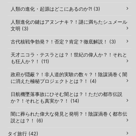
人類の進化・起源はどこにあるのか?! (3)
人類進化の鍵はアヌンナキ？！謎に満ちたシュメール
文明 (3)
古代核戦争勃発？！否定？肯定？徹底解説！ (3)
天才ニコラ・テスラとは？！世紀の偉人か？！それと
も狂人か？！ (11)
政府が隠蔽？！非人道的実験の数々？！陰謀渦巻く闇
に消えた極秘プロジェクトとは？！ (4)
日航機墜落事故にひそむ闇とは？！ただの都市伝説
か？！それとも真実か？！ (14)
闇に葬られた偉大な発見と発明？！陰謀渦巻く都市伝
説とは？！ (6)
タイ旅行 (42)