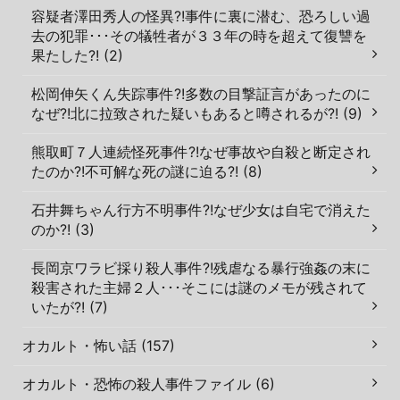
容疑者澤田秀人の怪異?!事件に裏に潜む、恐ろしい過
去の犯罪･･･その犠牲者が３３年の時を超えて復讐を
果たした?! (2)
松岡伸矢くん失踪事件?!多数の目撃証言があったのに
なぜ?!北に拉致された疑いもあると噂されるが?! (9)
熊取町７人連続怪死事件?!なぜ事故や自殺と断定され
たのか?!不可解な死の謎に迫る?! (8)
石井舞ちゃん行方不明事件?!なぜ少女は自宅で消えた
のか?! (3)
長岡京ワラビ採り殺人事件?!残虐なる暴行強姦の末に
殺害された主婦２人･･･そこには謎のメモが残されて
いたが?! (7)
オカルト・怖い話 (157)
オカルト・恐怖の殺人事件ファイル (6)