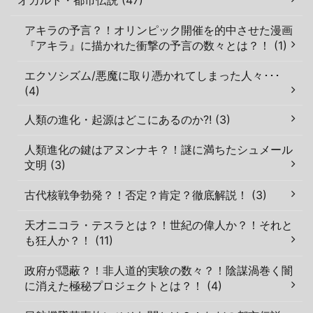
アキラの予言？！オリンピック開催を的中させた漫画
『アキラ』に描かれた衝撃の予言の数々とは？！ (1)
エクソシズム/悪魔に取り憑かれてしまった人々･･･
(4)
人類の進化・起源はどこにあるのか?! (3)
人類進化の鍵はアヌンナキ？！謎に満ちたシュメール
文明 (3)
古代核戦争勃発？！否定？肯定？徹底解説！ (3)
天才ニコラ・テスラとは？！世紀の偉人か？！それと
も狂人か？！ (11)
政府が隠蔽？！非人道的実験の数々？！陰謀渦巻く闇
に消えた極秘プロジェクトとは？！ (4)