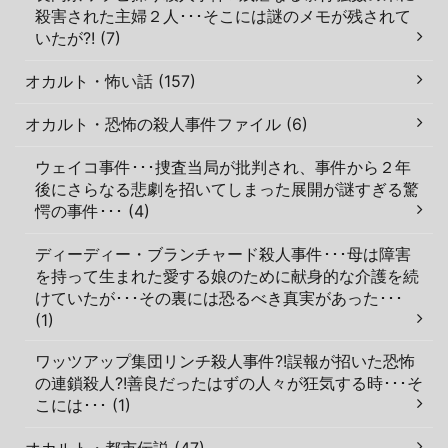
殺害された主婦２人･･･そこには謎のメモが残されて
いたが?! (7)
オカルト・怖い話 (157)
オカルト・恐怖の殺人事件ファイル (6)
ウェイコ事件･･･捜査当局が批判され、事件から２年
後にさらなる悲劇を招いてしまった展開が謎すぎる驚
愕の事件･･･ (4)
ディーディー・ブランチャード殺人事件･･･母は障害
を持って生まれた愛する娘のために献身的な介護を続
けていたが･･･その裏には恐るべき真実があった･･･
(1)
ワッツアップ集団リンチ殺人事件?!誤報が招いた恐怖
の連鎖殺人?!善良だったはずの人々が狂気する時･･･そ
こには･･･ (1)
オカルト・都市伝説 (47)