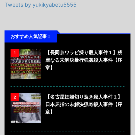
Tweets by yukikyabetu5555
おすすめ人気記事！
【長岡京ワラビ採り殺人事件１】残
1
虐なる未解決暴行強姦殺人事件【序
章】
【名古屋妊婦切り裂き殺人事件１】
2
日本屈指の未解決猟奇殺人事件【序
章】