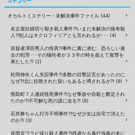
カテゴリー
オカルトミステリー・未解決事件ファイル (44)
名古屋妊婦切り裂き殺人事件?!いまだ未解決の猟奇殺
人?!犯人はネクロフィリアとも言われるが･･･ (4)
容疑者澤田秀人の怪異?!事件に裏に潜む、恐ろしい過
去の犯罪･･･その犠牲者が３３年の時を超えて復讐を
果たした?! (2)
松岡伸矢くん失踪事件?!多数の目撃証言があったのに
なぜ?!北に拉致された疑いもあると噂されるが?! (9)
熊取町７人連続怪死事件?!なぜ事故や自殺と断定され
たのか?!不可解な死の謎に迫る?! (8)
石井舞ちゃん行方不明事件?!なぜ少女は自宅で消えた
のか?! (3)
長岡京ワラビ採り殺人事件?!残虐なる暴行強姦の末に