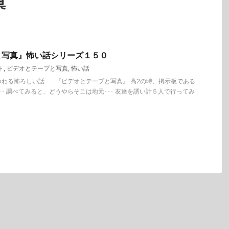
真
と写真』怖い話シリーズ１５０
ト
,
ビデオとテープと写真
,
怖い話
わる怖ろしい話･･･ 『ビデオとテープと写真』 高2の時、掲示板である
･･ 調べてみると、どうやらそこは地元･･･ 友達を誘い計５人で行ってみ