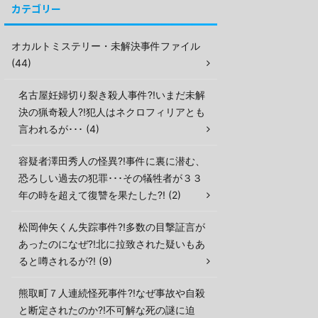
カテゴリー
オカルトミステリー・未解決事件ファイル
(44)
名古屋妊婦切り裂き殺人事件?!いまだ未解
決の猟奇殺人?!犯人はネクロフィリアとも
言われるが･･･ (4)
容疑者澤田秀人の怪異?!事件に裏に潜む、
恐ろしい過去の犯罪･･･その犠牲者が３３
年の時を超えて復讐を果たした?! (2)
松岡伸矢くん失踪事件?!多数の目撃証言が
あったのになぜ?!北に拉致された疑いもあ
ると噂されるが?! (9)
熊取町７人連続怪死事件?!なぜ事故や自殺
と断定されたのか?!不可解な死の謎に迫