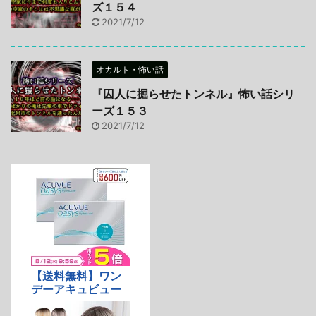
ズ１５４
2021/7/12
オカルト・怖い話
『囚人に掘らせたトンネル』怖い話シリ
ーズ１５３
2021/7/12