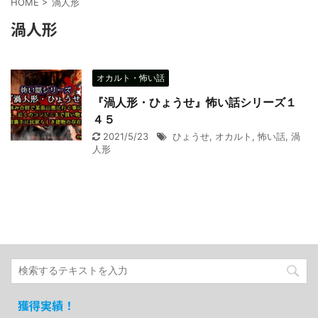
HOME
>
渦人形
渦人形
オカルト・怖い話
『渦人形・ひょうせ』怖い話シリーズ１
４５
2021/5/23
ひょうせ
,
オカルト
,
怖い話
,
渦
人形
獲得実績！