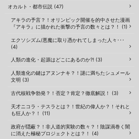
オカルト・都市伝説 (47)
アキラの予言？！オリンピック開催を的中させた漫画
『アキラ』に描かれた衝撃の予言の数々とは？！ (1)
エクソシズム/悪魔に取り憑かれてしまった人々･･･
(4)
人類の進化・起源はどこにあるのか?! (3)
人類進化の鍵はアヌンナキ？！謎に満ちたシュメール
文明 (3)
古代核戦争勃発？！否定？肯定？徹底解説！ (3)
天才ニコラ・テスラとは？！世紀の偉人か？！それと
も狂人か？！ (11)
政府が隠蔽？！非人道的実験の数々？！陰謀渦巻く闇
に消えた極秘プロジェクトとは？！ (4)