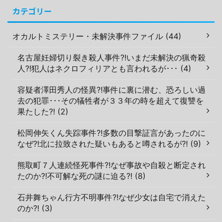
カテゴリー
オカルトミステリー・未解決事件ファイル (44)
名古屋妊婦切り裂き殺人事件?!いまだ未解決の猟奇殺
人?!犯人はネクロフィリアとも言われるが･･･ (4)
容疑者澤田秀人の怪異?!事件に裏に潜む、恐ろしい過
去の犯罪･･･その犠牲者が３３年の時を超えて復讐を
果たした?! (2)
松岡伸矢くん失踪事件?!多数の目撃証言があったのに
なぜ?!北に拉致された疑いもあると噂されるが?! (9)
熊取町７人連続怪死事件?!なぜ事故や自殺と断定され
たのか?!不可解な死の謎に迫る?! (8)
石井舞ちゃん行方不明事件?!なぜ少女は自宅で消えた
のか?! (3)