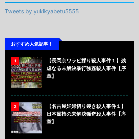
Tweets by yukikyabetu5555
おすすめ人気記事！
【長岡京ワラビ採り殺人事件１】残
1
虐なる未解決暴行強姦殺人事件【序
章】
【名古屋妊婦切り裂き殺人事件１】
2
日本屈指の未解決猟奇殺人事件【序
章】