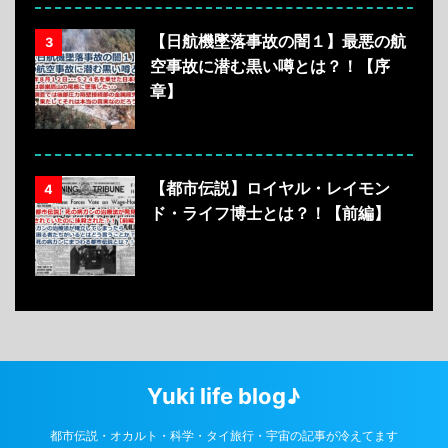
【日航機墜落事故の闇１】最悪の航
3
空事故に潜む黒い噂とは？！【序
章】
【都市伝説】ロイヤル・レイモン
4
ド・ライフ博士とは？！【前編】
Yuki life blog♪
都市伝説・オカルト・科学・タイ旅行・宇宙の記事が冷えてます