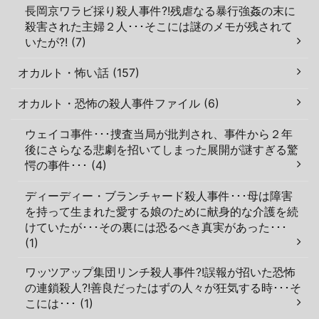
長岡京ワラビ採り殺人事件?!残虐なる暴行強姦の末に
殺害された主婦２人･･･そこには謎のメモが残されて
いたが?! (7)
オカルト・怖い話 (157)
オカルト・恐怖の殺人事件ファイル (6)
ウェイコ事件･･･捜査当局が批判され、事件から２年
後にさらなる悲劇を招いてしまった展開が謎すぎる驚
愕の事件･･･ (4)
ディーディー・ブランチャード殺人事件･･･母は障害
を持って生まれた愛する娘のために献身的な介護を続
けていたが･･･その裏には恐るべき真実があった･･･
(1)
ワッツアップ集団リンチ殺人事件?!誤報が招いた恐怖
の連鎖殺人?!善良だったはずの人々が狂気する時･･･そ
こには･･･ (1)